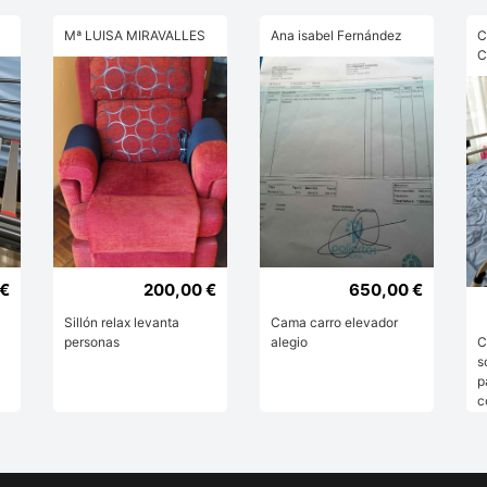
Mª LUISA MIRAVALLES
Ana isabel Fernández
C
C
 €
200,00 €
650,00 €
Sillón relax levanta
Cama carro elevador
personas
alegio
C
s
p
c
a
b
c
m