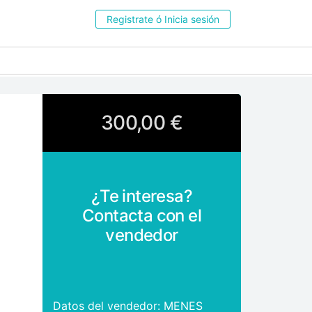
Registrate ó Inicia sesión
300,00 €
¿Te interesa?
Contacta con el
vendedor
Datos del vendedor: MENES