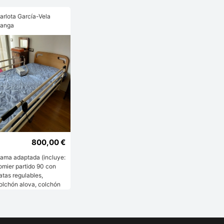
arlota García-Vela
anga
800,00 €
ama adaptada (incluye:
omier partido 90 con
atas regulables,
olchón alova, colchón
ntiescaras + compresor,
arandilla plegable,
abecero, piesero,
ando).