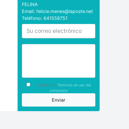
FELINA
Email: felicie.menes@laposte.net
Teléfono: 641558751
Acepto los
Términos de uso del
comprador