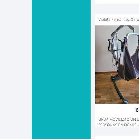
Violeta Fernandez Garc
6
GRUA MOVILIZACION 
PERSONAS EN DOMICI