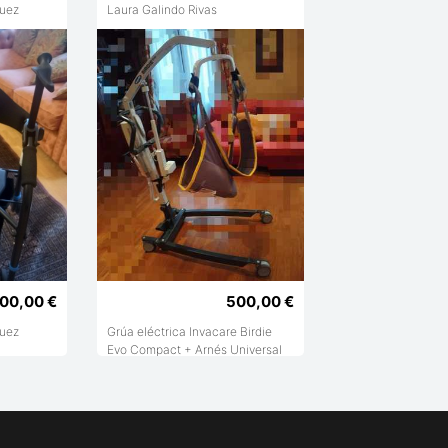
guez
Laura Galindo Rivas
00,00 €
500,00 €
guez
Grúa eléctrica Invacare Birdie
Evo Compact + Arnés Universal
(¡NUEVA A ESTRENAR!)