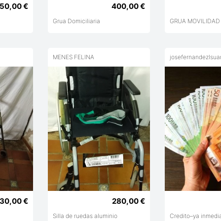
50,00 €
400,00 €
Grua Domiciliaria
GRUA MOVILIDAD
MENES FELINA
josefernandezlsua
30,00 €
280,00 €
Silla de ruedas aluminio
Credito–ya inmedi