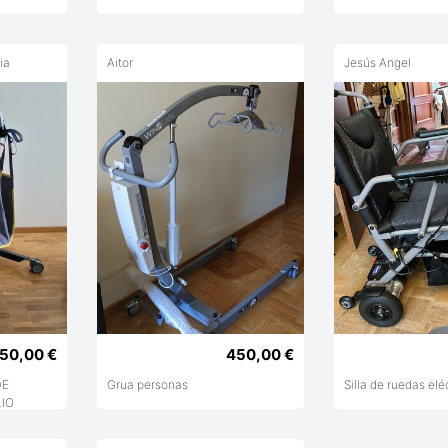
ia
Aitor
Jesús Angel
50,00 €
450,00 €
DE
Grua personas
Silla de ruedas elé
LIO