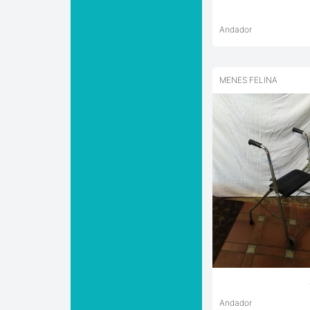
Andador
MENES FELINA
Andador