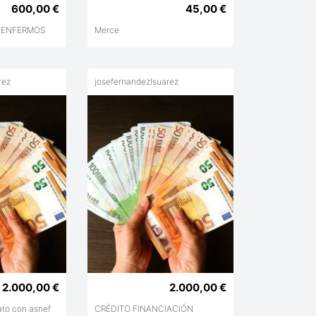
600,00 €
45,00 €
 ENFERMOS
Merce
rez
josefernandezlsuarez
2.000,00 €
2.000,00 €
ato con asnef
CRÉDITO FINANCIACIÓN