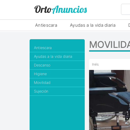
Antiescara
Ayudas a la vida diaria
MOVILID
Antiescara
Ayudas a la vida diaria
Inés
Descanso
Higiene
Movilidad
Sujeción