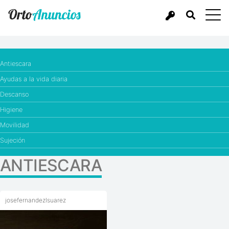
Antiescara
Ayudas a la vida diaria
Descanso
Higiene
Movilidad
Sujeción
ANTIESCARA
josefernandezlsuarez